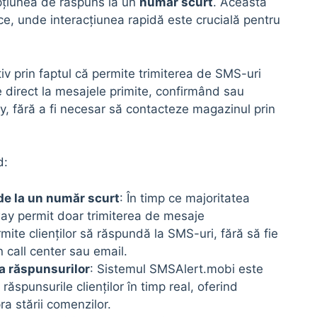
 opțiunea de răspuns la un
număr scurt
. Aceasta
ce, unde interacțiunea rapidă este crucială pentru
v prin faptul că permite trimiterea de SMS-uri
de direct la mesajele primite, confirmând sau
, fără a fi necesar să contacteze magazinul prin
d:
 de la un număr scurt
: În timp ce majoritatea
way permit doar trimiterea de mesaje
mite clienților să răspundă la SMS-uri, fără să fie
 call center sau email.
a răspunsurilor
: Sistemul SMSAlert.mobi este
răspunsurile clienților în timp real, oferind
ra stării comenzilor.