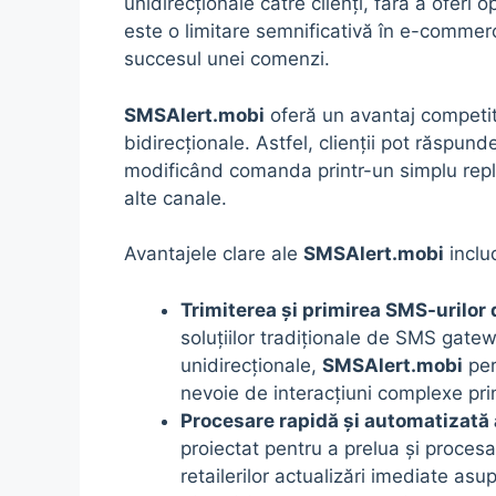
unidirecționale către clienți, fără a oferi
este o limitare semnificativă în e-commer
succesul unei comenzi.
SMSAlert.mobi
oferă un avantaj competiti
bidirecționale. Astfel, clienții pot răspun
modificând comanda printr-un simplu reply
alte canale.
Avantajele clare ale
SMSAlert.mobi
inclu
Trimiterea și primirea SMS-urilor
soluțiilor tradiționale de SMS gate
unidirecționale,
SMSAlert.mobi
per
nevoie de interacțiuni complexe prin
Procesare rapidă și automatizată 
proiectat pentru a prelua și procesa 
retailerilor actualizări imediate asup