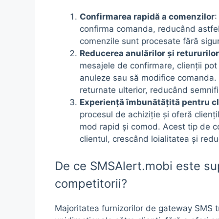
Confirmarea rapidă a comenzilor
:
confirma comanda, reducând astfel t
comenzile sunt procesate fără sigura
Reducerea anulărilor și retururilor
mesajele de confirmare, clienții pot 
anuleze sau să modifice comanda. A
returnate ulterior, reducând semnifi
Experiență îmbunătățită pentru cl
procesul de achiziție și oferă cliențil
mod rapid și comod. Acest tip de c
clientul, crescând loialitatea și re
De ce SMSAlert.mobi este sup
competitorii?
Majoritatea furnizorilor de gateway SMS t