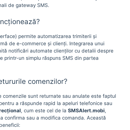
ionali de gateway SMS.
uncționează?
rface) permite automatizarea trimiterii și
rmă de e-commerce și clienți. Integrarea unui
mită notificări automate clienților cu detalii despre
e printr-un simplu răspuns SMS din partea
tururile comenzilor?
e comenzile sunt returnate sau anulate este faptul
 pentru a răspunde rapid la apeluri telefonice sau
recțional
, cum este cel de la
SMSAlert.mobi
,
ru a confirma sau a modifica comanda. Această
eneficii: