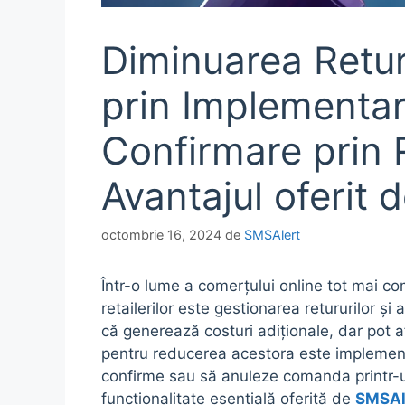
Diminuarea Retur
prin Implementa
Confirmare prin
Avantajul oferit
octombrie 16, 2024
de
SMSAlert
Într-o lume a comerțului online tot mai com
retailerilor este gestionarea retururilor și
că generează costuri adiționale, dar pot af
pentru reducerea acestora este impleme
confirme sau să anuleze comanda printr-
funcționalitate esențială oferită de
SMSAl