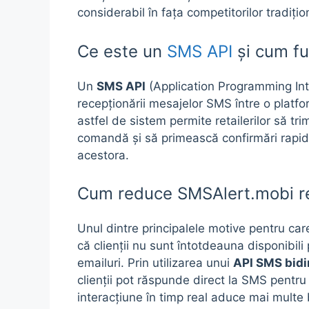
considerabil în fața competitorilor tradiț
Ce este un
SMS API
și cum f
Un
SMS API
(Application Programming Inte
recepționării mesajelor SMS între o platfo
astfel de sistem permite retailerilor să tri
comandă și să primească confirmări rapid
acestora.
Cum reduce SMSAlert.mobi re
Unul dintre principalele motive pentru car
că clienții nu sunt întotdeauna disponibili
emailuri. Prin utilizarea unui
API SMS bidi
clienții pot răspunde direct la SMS pent
interacțiune în timp real aduce mai multe b