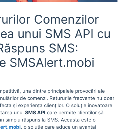
urilor Comenzilor
rea unui SMS API cu
 Răspuns SMS:
 de SMSAlert.mobi
petitivă, una dintre principalele provocări ale
 anulărilor de comenzi. Retururile frecvente nu doar
ecta și experiența clienților. O soluție inovatoare
ntarea unui
SMS API
care permite clienților să
un simplu răspuns la SMS. Aceasta este o
ert.mobi
, o soluție care aduce un avantaj