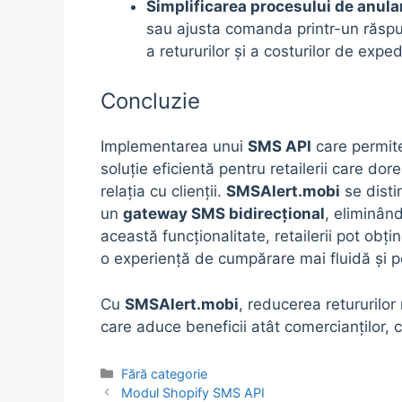
Simplificarea procesului de anula
sau ajusta comanda printr-un răsp
a retururilor și a costurilor de exped
Concluzie
Implementarea unui
SMS API
care permit
soluție eficientă pentru retailerii care do
relația cu clienții.
SMSAlert.mobi
se disti
un
gateway SMS bidirecțional
, eliminând
această funcționalitate, retailerii pot obț
o experiență de cumpărare mai fluidă și p
Cu
SMSAlert.mobi
, reducerea retururilor 
care aduce beneficii atât comercianților, cât
Categorii
Fără categorie
Modul Shopify SMS API