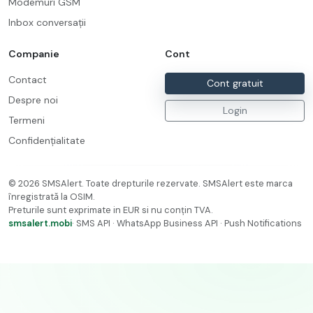
Modemuri GSM
Inbox conversații
Companie
Cont
Contact
Cont gratuit
Despre noi
Login
Termeni
Confidențialitate
©
2026
SMSAlert. Toate drepturile rezervate. SMSAlert este marca
înregistratǎ la OSIM.
Preturile sunt exprimate in EUR si nu conțin TVA.
smsalert.mobi
· SMS API · WhatsApp Business API · Push Notifications