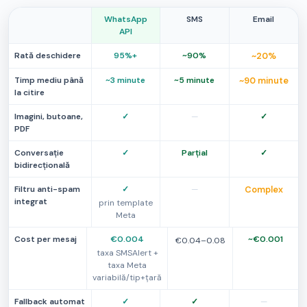
WhatsApp
SMS
Email
API
Rată deschidere
95%+
~90%
~20%
Timp mediu până
~3 minute
~5 minute
~90 minute
la citire
Imagini, butoane,
✓
—
✓
PDF
Conversație
✓
Parțial
✓
bidirecțională
Filtru anti-spam
✓
—
Complex
integrat
prin template
Meta
Cost per mesaj
€0.004
~€0.001
€0.04–0.08
taxa SMSAlert +
taxa Meta
variabilă/tip+țară
Fallback automat
✓
✓
—