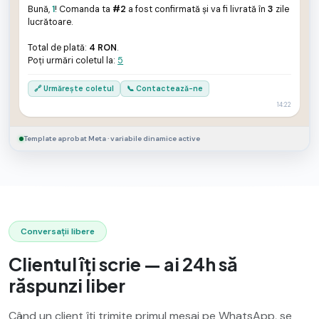
Bună,
1
! Comanda ta
#2
a fost confirmată și va fi livrată în
3
zile
lucrătoare.
Total de plată:
4 RON
.
Poți urmări coletul la:
5
🔗 Urmărește coletul
📞 Contactează-ne
14:22
Template aprobat Meta · variabile dinamice active
Conversații libere
Clientul îți scrie — ai 24h să
răspunzi liber
Când un client îți trimite primul mesaj pe WhatsApp, se