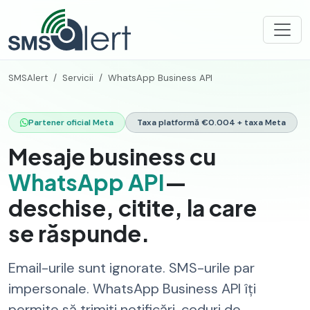
SMSAlert
Servicii
WhatsApp Business API
Partener oficial Meta
Taxa platformă €0.004 + taxa Meta
Mesaje business cu
WhatsApp API
—
deschise, citite, la care
se răspunde.
Email-urile sunt ignorate. SMS-urile par
impersonale. WhatsApp Business API îți
permite să trimiți notificări, coduri de