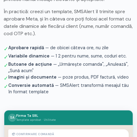
În practică: creezi un template, SMSAlert îl trimite spre
aprobare Meta, și în câteva ore poți folosi acel format cu
datele dinamice ale fiecărui client (nume, număr comandă,
cod OTP etc.).
Aprobare rapidă
— de obicei câteva ore, nu zile
✓
Variabile dinamice
— 1 2 pentru nume, sume, coduri etc.
✓
Butoane de acțiune
— „Urmărește comanda", „Anulează",
✓
„Sună acum"
Imagini și documente
— poze produs, PDF factură, video
✓
Conversie automată
— SMSAlert transformă mesajul tău
✓
în format template
Firma Ta SRL
SA
Template aprobat · Utilitate
📦 CONFIRMARE COMANDĂ