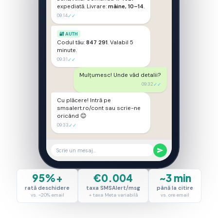
expediată. Livrare:
mâine, 10–14
.
09:14
✓✓
🔐 AUTH
Codul tău:
847 291
. Valabil 5
minute.
09:31
✓✓
Mulțumesc! Unde văd detalii?
09:32
✓✓
Cu plăcere! Intră pe
smsalert.ro/cont sau scrie-ne
oricând 😊
09:33
✓✓
Scrie un mesaj...
95%+
€0.004
~3 min
rată deschidere
taxa SMSAlert/msg
până la citire
vs. ~20% email
+ taxa Meta variabilă
vs. ore email