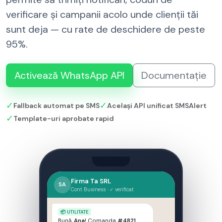
verificare și campanii
acolo unde clienții tăi
sunt deja
— cu rate de deschidere de
peste
95%
.
Activează WhatsApp API
Documentație
✓
✓
Fallback automat pe SMS
Același API unificat SMSAlert
✓
Template-uri aprobate rapid
Firma Ta SRL
SA
Cont Business · ✓ verificat
📦 UTILITATE
Bună,
Ana
! Comanda
#4821