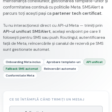
mentenanța conexiunilor, gestionarea template-urilor și
conformitatea continuă cu politicile Meta. SMSAlert a
parcurs toți acești pași ca
partener tech certificat
.
Tu nu interacționezi direct cu API-ul Meta — trimiți prin
API-ul unificat SMSAlert
, același endpoint pe care îl
folosești pentru SMS sau push. Routingul, autentificarea
față de Meta, reîncercările și canalul de rezervă pe SMS
sunt gestionate automat.
Onboarding Meta inclus
Aprobare template-uri
API unificat
Fallback SMS automat
Reîncercări automate
Conformitate Meta
CE SE ÎNTÂMPLĂ CÂND TRIMIȚI UN MESAJ