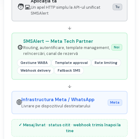
Aplicația ta
🧑‍💻
Un apel HTTP simplu la API-ul unificat
Tu
SMSAlert
↓
SMSAlert — Meta Tech Partner
⚙️
Routing, autentificare, template management,
Noi
reîncercări, canal de rezervă
Gestiune WABA
Template approval
Rate limiting
Webhook delivery
Fallback SMS
↓
Infrastructura Meta / WhatsApp
🌐
Meta
Livrare pe dispozitivul destinatarului
✓ Mesaj livrat · status citit · webhook trimis înapoi la
tine